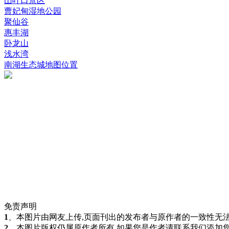
山叶口景区
曹妃甸湿地公园
聚仙谷
惠丰湖
卧龙山
浅水湾
南湖生态城地图位置
免责声明
1
、本图片由网友上传,页面刊出的发布者与原作者的一致性无法
2
、本图片版权仍属原作者所有,如果您是作者请联系我们添加您