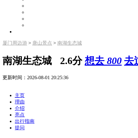
旅游攻略
景点点评
好玩的地方
周边游论坛
旅游资讯
厦门周边游
>
唐山景点
>
南湖生态城
南湖生态城
2.6分
想去
800
去
更新时间：2026-08-01 20:25:36
写游记
写点评
发照片
主页
理由
介绍
亮点
出行指南
提问