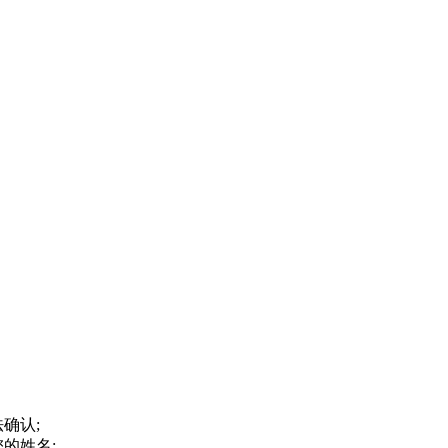
确认;
的姓名;