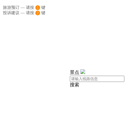
旅游预订 — 请按
键
1
投诉建议 — 请按
键
2
景点
搜索