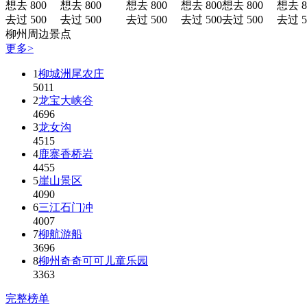
想去 800
想去 800
想去 800
想去 800
想去 800
想去 8
去过 500
去过 500
去过 500
去过 500
去过 500
去过 5
柳州周边景点
更多>
1
柳城洲尾农庄
5011
2
龙宝大峡谷
4696
3
龙女沟
4515
4
鹿寨香桥岩
4455
5
崖山景区
4090
6
三江石门冲
4007
7
柳航游船
3696
8
柳州奇奇可可儿童乐园
3363
完整榜单