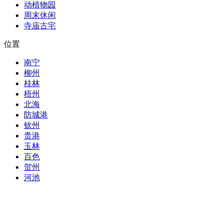
动植物园
周末休闲
寺庙古宅
位置
南宁
柳州
桂林
梧州
北海
防城港
钦州
贵港
玉林
百色
贺州
河池