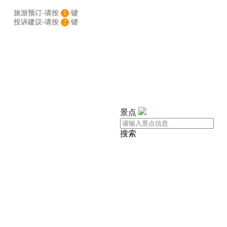
旅游预订-请按
键
1
投诉建议-请按
键
2
景点
搜索