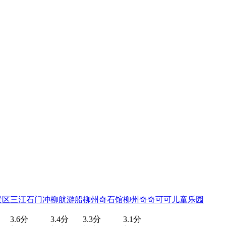
景区
三江石门冲
柳航游船
柳州奇石馆
柳州奇奇可可儿童乐园
3.6分
3.4分
3.3分
3.1分