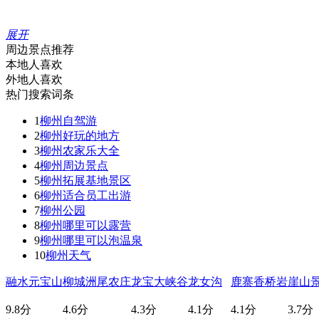
展开
周边景点推荐
本地人喜欢
外地人喜欢
热门搜索词条
1
柳州自驾游
2
柳州好玩的地方
3
柳州农家乐大全
4
柳州周边景点
5
柳州拓展基地景区
6
柳州适合员工出游
7
柳州公园
8
柳州哪里可以露营
9
柳州哪里可以泡温泉
10
柳州天气
融水元宝山
柳城洲尾农庄
龙宝大峡谷
龙女沟
鹿寨香桥岩
崖山
9.8分
4.6分
4.3分
4.1分
4.1分
3.7分