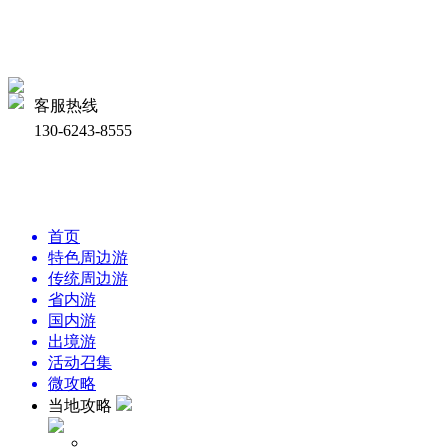
客服热线
130-6243-8555
首页
特色周边游
传统周边游
省内游
国内游
出境游
活动召集
微攻略
当地攻略
周边景点