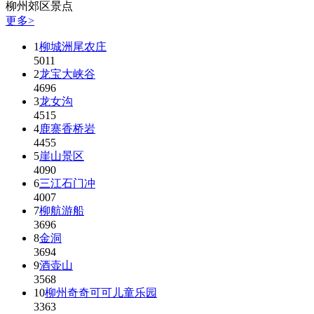
柳州郊区景点
更多>
1
柳城洲尾农庄
5011
2
龙宝大峡谷
4696
3
龙女沟
4515
4
鹿寨香桥岩
4455
5
崖山景区
4090
6
三江石门冲
4007
7
柳航游船
3696
8
金洞
3694
9
酒壶山
3568
10
柳州奇奇可可儿童乐园
3363