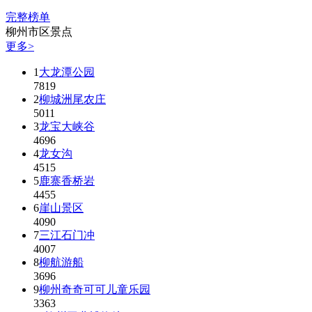
完整榜单
柳州市区景点
更多>
1
大龙潭公园
7819
2
柳城洲尾农庄
5011
3
龙宝大峡谷
4696
4
龙女沟
4515
5
鹿寨香桥岩
4455
6
崖山景区
4090
7
三江石门冲
4007
8
柳航游船
3696
9
柳州奇奇可可儿童乐园
3363