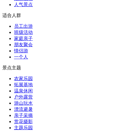
人气景点
适合人群
员工出游
班级活动
家庭亲子
朋友聚会
情侣游
一个人
景点主题
农家乐园
拓展基地
温泉休闲
户外露营
游山玩水
漂流避暑
亲子采摘
赏花摄影
主题乐园